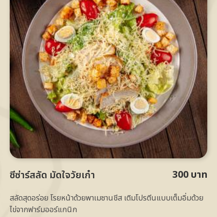
300 บาท
ซีซ่าร์สลัด มัดใจวัยเก๋า
สลัดสุดอร่อย โรยหน้าด้วยพาเมซานชีส เติมโปรตีนแบบเต็มอิ่มด้วย
ไข่จากฟาร์มออร์แกนิก