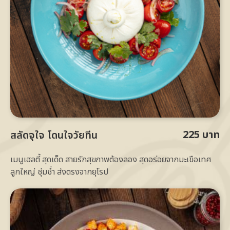
225 บาท
สลัดจุใจ โดนใจวัยทีน
เมนูเฮลตี้ สุดเด็ด สายรักสุขภาพต้องลอง สุดอร่อยจากมะเขือเทศ
ลูกใหญ่ ชุ่มช่ำ ส่งตรงจากยุโรป