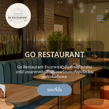
About us
GO RESTAURANT
Menu
Service
Go Restaurant ร้านอาหารฟิวชั่นสไตล์ยุโรป ย่าน
อารีย์ บรรยากาศชิล อิ่มอร่อยพร้อมคนที่คุณรัก โดย
เชฟจากฝรั่งเศส
Review
จองที่นั่ง
Contact us