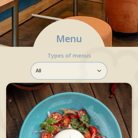
Reservation via LINE OA only
Menu
จองที่นั่ง
Types of menus
All