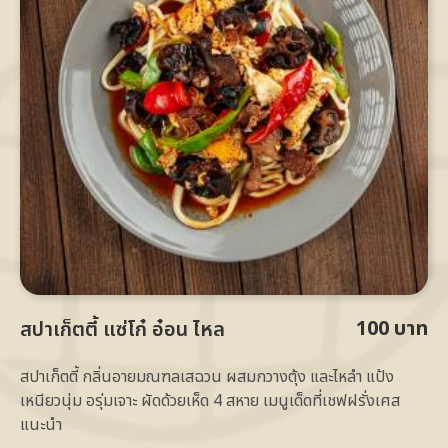
100 บาท
สปาเก็ตตี้ แซ่โก๋ อ๋อน ไหล
สปาเก็ตตี้ กลิ่นอายมณฑลเสฉวน ผสมกวางตุ้ง และไหลำ แป้ง
เหนียวนุ่ม อรุ่มเจาะ ผัดด้วยเห็ด 4 สหาย เมนูเด็ดที่เชฟฝรั่งเศส
แนะนำ