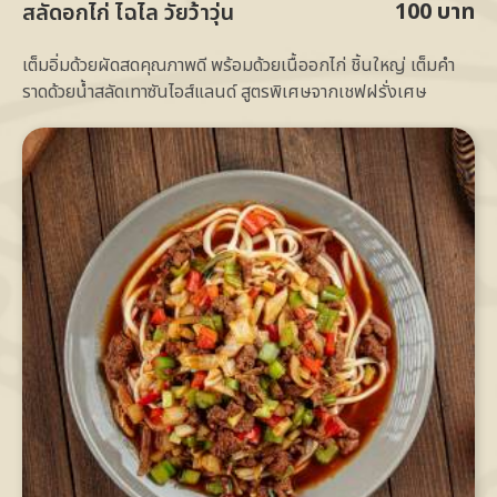
100 บาท
สลัดอกไก่ ไฉไล วัยว้าวุ่น
เต็มอิ่มด้วยผัดสดคุณภาพดี พร้อมด้วยเนื้ออกไก่ ชิ้นใหญ่ เต็มคำ
ราดด้วยน้ำสลัดเทาซันไอส์แลนด์ สูตรพิเศษจากเชฟฝรั่งเศษ