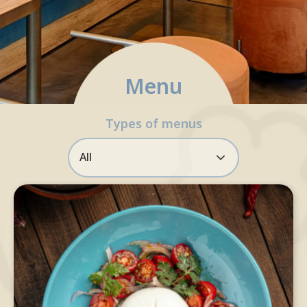
Reservation via LINE OA only
Menu
จองที่นั่ง
Types of menus
All