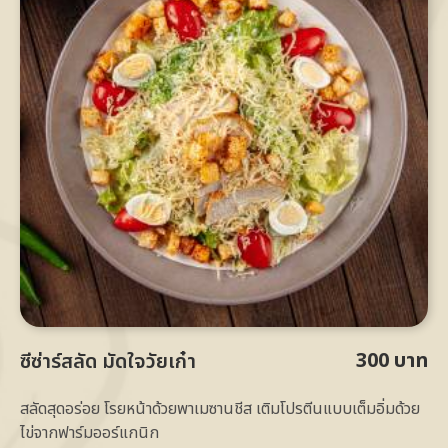
300 บาท
ซีซ่าร์สลัด มัดใจวัยเก๋า
สลัดสุดอร่อย โรยหน้าด้วยพาเมซานชีส เติมโปรตีนแบบเต็มอิ่มด้วย
ไข่จากฟาร์มออร์แกนิก