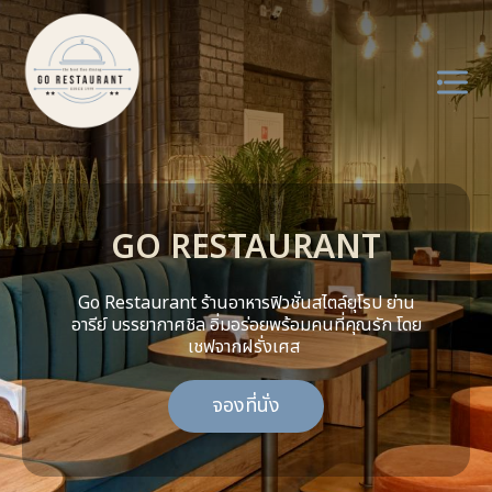
About us
GO RESTAURANT
Menu
Service
Go Restaurant ร้านอาหารฟิวชั่นสไตล์ยุโรป ย่าน
อารีย์ บรรยากาศชิล อิ่มอร่อยพร้อมคนที่คุณรัก โดย
เชฟจากฝรั่งเศส
Review
จองที่นั่ง
Contact us