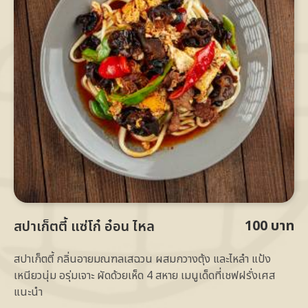
100 บาท
สปาเก็ตตี้ แซ่โก๋ อ๋อน ไหล
สปาเก็ตตี้ กลิ่นอายมณฑลเสฉวน ผสมกวางตุ้ง และไหลำ แป้ง
เหนียวนุ่ม อรุ่มเจาะ ผัดด้วยเห็ด 4 สหาย เมนูเด็ดที่เชฟฝรั่งเศส
แนะนำ