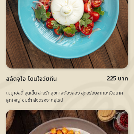
225 บาท
สลัดจุใจ โดนใจวัยทีน
เมนูเฮลตี้ สุดเด็ด สายรักสุขภาพต้องลอง สุดอร่อยจากมะเขือเทศ
ลูกใหญ่ ชุ่มช่ำ ส่งตรงจากยุโรป