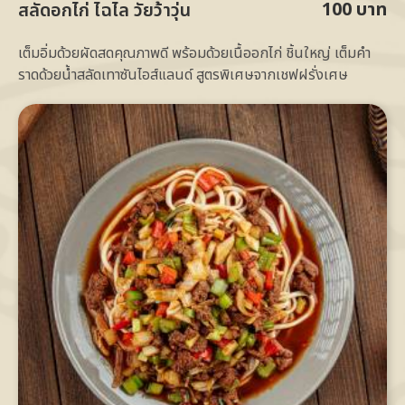
100 บาท
สลัดอกไก่ ไฉไล วัยว้าวุ่น
เต็มอิ่มด้วยผัดสดคุณภาพดี พร้อมด้วยเนื้ออกไก่ ชิ้นใหญ่ เต็มคำ
ราดด้วยน้ำสลัดเทาซันไอส์แลนด์ สูตรพิเศษจากเชฟฝรั่งเศษ