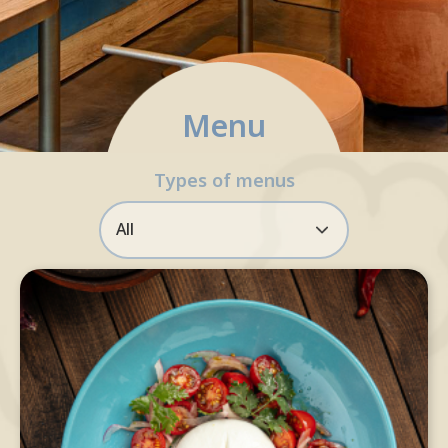
Reservation via LINE OA only
Menu
จองที่นั่ง
Types of menus
All