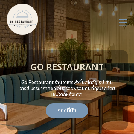
About us
GO RESTAURANT
Menu
Service
Go Restaurant ร้านอาหารฟิวชั่นสไตล์ยุโรป ย่าน
อารีย์ บรรยากาศชิล อิ่มอร่อยพร้อมคนที่คุณรัก โดย
เชฟจากฝรั่งเศส
Review
จองที่นั่ง
Contact us