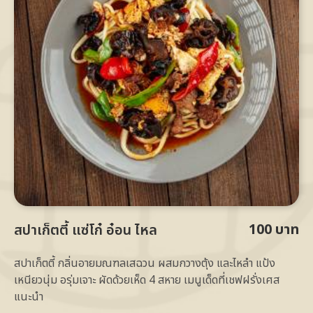
100 บาท
สปาเก็ตตี้ แซ่โก๋ อ๋อน ไหล
สปาเก็ตตี้ กลิ่นอายมณฑลเสฉวน ผสมกวางตุ้ง และไหลำ แป้ง
เหนียวนุ่ม อรุ่มเจาะ ผัดด้วยเห็ด 4 สหาย เมนูเด็ดที่เชฟฝรั่งเศส
แนะนำ