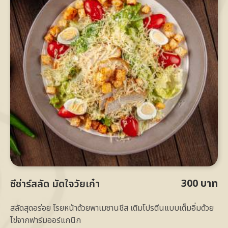
300 บาท
ซีซ่าร์สลัด มัดใจวัยเก๋า
สลัดสุดอร่อย โรยหน้าด้วยพาเมซานชีส เติมโปรตีนแบบเต็มอิ่มด้วย
ไข่จากฟาร์มออร์แกนิก