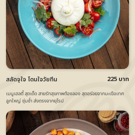
225 บาท
สลัดจุใจ โดนใจวัยทีน
เมนูเฮลตี้ สุดเด็ด สายรักสุขภาพต้องลอง สุดอร่อยจากมะเขือเทศ
ลูกใหญ่ ชุ่มช่ำ ส่งตรงจากยุโรป