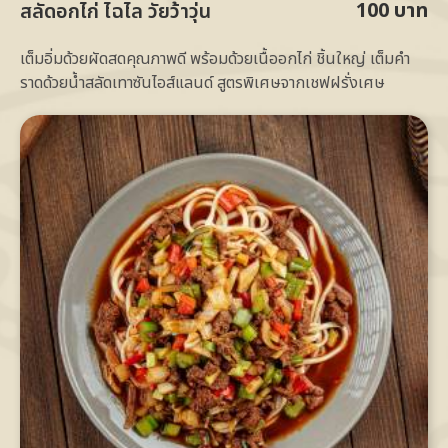
100 บาท
สลัดอกไก่ ไฉไล วัยว้าวุ่น
เต็มอิ่มด้วยผัดสดคุณภาพดี พร้อมด้วยเนื้ออกไก่ ชิ้นใหญ่ เต็มคำ
ราดด้วยน้ำสลัดเทาซันไอส์แลนด์ สูตรพิเศษจากเชฟฝรั่งเศษ