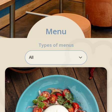
Reservation via LINE OA only
Menu
จองที่นั่ง
Types of menus
All