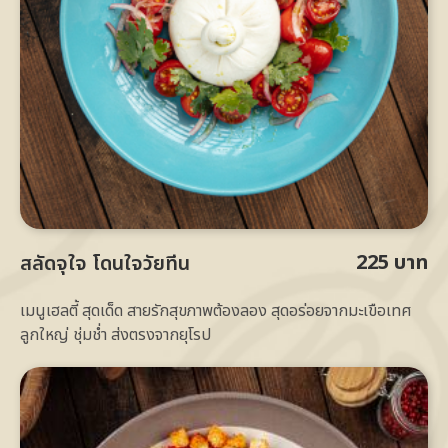
225 บาท
สลัดจุใจ โดนใจวัยทีน
เมนูเฮลตี้ สุดเด็ด สายรักสุขภาพต้องลอง สุดอร่อยจากมะเขือเทศ
ลูกใหญ่ ชุ่มช่ำ ส่งตรงจากยุโรป