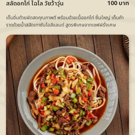
100 บาท
สลัดอกไก่ ไฉไล วัยว้าวุ่น
เต็มอิ่มด้วยผัดสดคุณภาพดี พร้อมด้วยเนื้ออกไก่ ชิ้นใหญ่ เต็มคำ
ราดด้วยน้ำสลัดเทาซันไอส์แลนด์ สูตรพิเศษจากเชฟฝรั่งเศษ