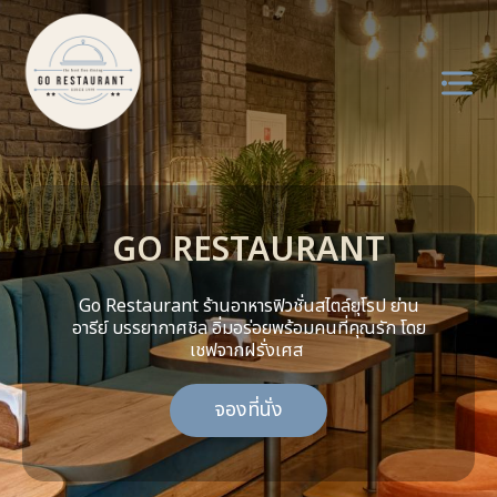
About us
GO RESTAURANT
Menu
Service
Go Restaurant ร้านอาหารฟิวชั่นสไตล์ยุโรป ย่าน
อารีย์ บรรยากาศชิล อิ่มอร่อยพร้อมคนที่คุณรัก โดย
เชฟจากฝรั่งเศส
Review
จองที่นั่ง
Contact us