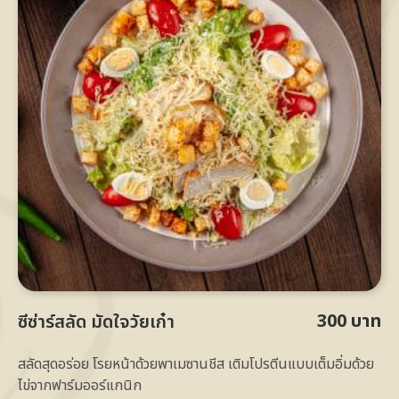
300 บาท
ซีซ่าร์สลัด มัดใจวัยเก๋า
สลัดสุดอร่อย โรยหน้าด้วยพาเมซานชีส เติมโปรตีนแบบเต็มอิ่มด้วย
ไข่จากฟาร์มออร์แกนิก