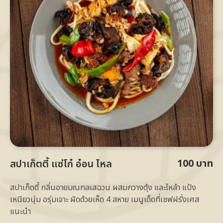
100 บาท
สปาเก็ตตี้ แซ่โก๋ อ๋อน ไหล
สปาเก็ตตี้ กลิ่นอายมณฑลเสฉวน ผสมกวางตุ้ง และไหลำ แป้ง
เหนียวนุ่ม อรุ่มเจาะ ผัดด้วยเห็ด 4 สหาย เมนูเด็ดที่เชฟฝรั่งเศส
แนะนำ